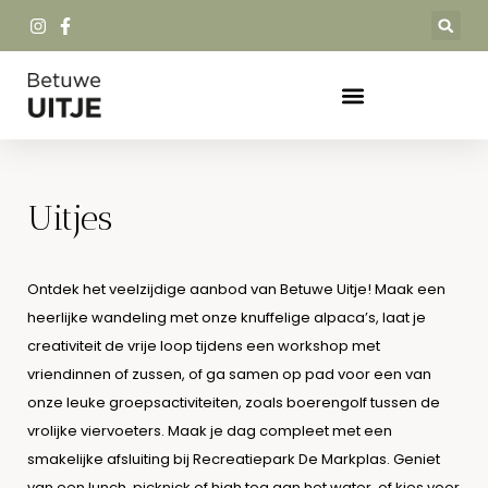
Uitjes
Ontdek het veelzijdige aanbod van Betuwe Uitje! Maak een
heerlijke wandeling met onze knuffelige alpaca’s, laat je
creativiteit de vrije loop tijdens een workshop met
vriendinnen of zussen, of ga samen op pad voor een van
onze leuke groepsactiviteiten, zoals boerengolf tussen de
vrolijke viervoeters. Maak je dag compleet met een
smakelijke afsluiting bij Recreatiepark De Markplas. Geniet
van een lunch, picknick of high tea aan het water, of kies voor