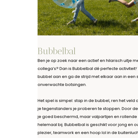
Bubbelbal
Ben je op zoek naar een actief en hilarisch uitje me
collega’s? Dan is Bubbelbal dé perfecte activitei
bubbel aan en ga de strijd met elkaar aan in een s
onverwachte botsingen.
Het spel is simpel: stap in de bubbel, ren het veld
je tegenstanders je proberen te stoppen. Door d
je goed beschermd, maar valpartijen en rollende s
helemaal bij. Bubbelbal is geschikt voor jong en o
plezier, teamwork en een hoop lol in de buitenluch