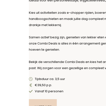
Ideaal voor een personeelsuitje, vrijgezellenfeest,
Kies uit activiteiten zoals e-chopper rijden, boere
handboogschieten en maak jullie dag compleet me
drankje met lekkernij.
Samen actief bezig zijn, genieten van lekker eten
onze Combi Deals is alles in één arrangement gere
hoeven te genieten.
Bekijk de verschillende Combi Deals en kies het ar
past. Wij zorgen voor een gezellige en compleet 
Tijdsduur ca. 3,5 uur
€39,50 p.p.
Vanaf 10 personen