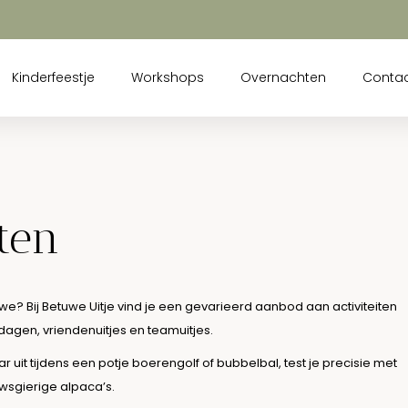
Kinderfeestje
Workshops
Overnachten
Conta
iten
we? Bij Betuwe Uitje vind je een gevarieerd aanbod aan activiteiten
edagen, vriendenuitjes en teamuitjes.
it tijdens een potje boerengolf of bubbelbal, test je precisie met
sgierige alpaca’s.