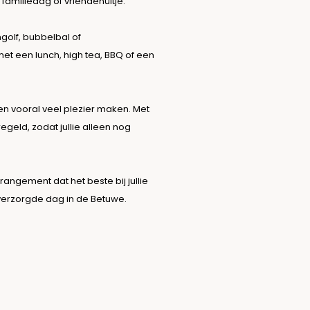
 familiedag of vriendenuitje.
ngolf, bubbelbal of
t een lunch, high tea, BBQ of een
 en vooral veel plezier maken. Met
geld, zodat jullie alleen nog
rangement dat het beste bij jullie
verzorgde dag in de Betuwe.