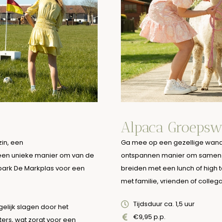
Alpaca Groepsw
zin, een
Ga mee op een gezellige wande
 een unieke manier om van de
ontspannen manier om samen buit
park De Markplas voor een
breiden met een lunch of high t
met familie, vrienden of collega
Tijdsduur ca. 1,5 uur
gelijk slagen door het
€9,95 p.p.
ters, wat zorgt voor een