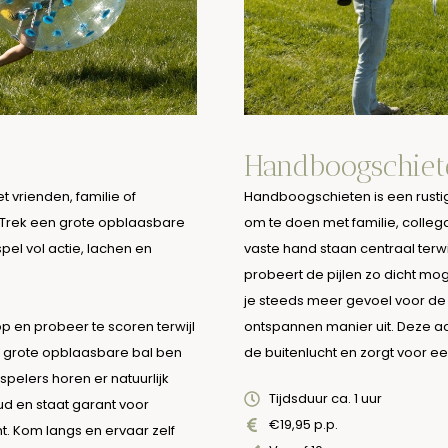
Handboogschiet
t vrienden, familie of
Handboogschieten is een rustig
t! Trek een grote opblaasbare
om te doen met familie, collega
pel vol actie, lachen en
vaste hand staan centraal terwij
probeert de pijlen zo dicht moge
je steeds meer gevoel voor de
 op en probeer te scoren terwijl
ontspannen manier uit. Deze acti
e grote opblaasbare bal ben
de buitenlucht en zorgt voor ee
pelers horen er natuurlijk
Tijdsduur ca. 1 uur
ud en staat garant voor
€19,95 p.p.
t. Kom langs en ervaar zelf