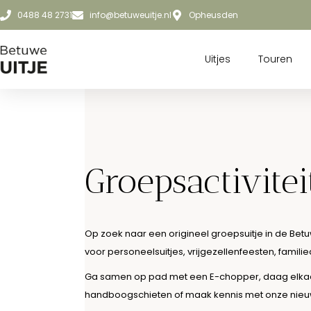
0488 48 2731
info@betuweuitje.nl
Opheusden
Uitjes
Touren
Groepsactivite
Op zoek naar een origineel groepsuitje in de Betu
voor personeelsuitjes, vrijgezellenfeesten, famili
Ga samen op pad met een E-chopper, daag elkaar u
handboogschieten of maak kennis met onze nieuw