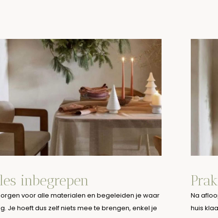
les inbegrepen
Prak
zorgen voor alle materialen en begeleiden je waar
Na afloo
g. Je hoeft dus zelf niets mee te brengen, enkel je
huis kla