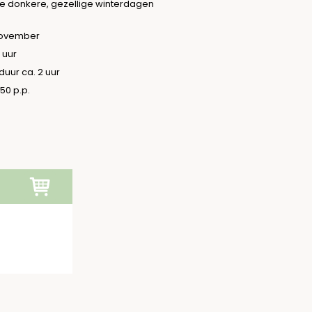
de donkere, gezellige winterdagen
november
 uur
duur ca. 2 uur
50 p.p.