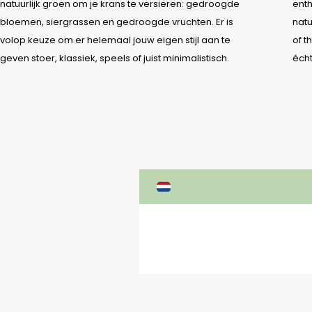
natuurlijk groen om je krans te versieren: gedroogde
enth
bloemen, siergrassen en gedroogde vruchten. Er is
natu
volop keuze om er helemaal jouw eigen stijl aan te
of t
geven stoer, klassiek, speels of juist minimalistisch.
écht